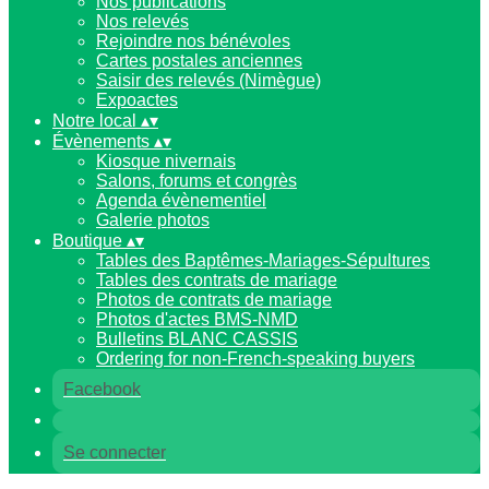
Nos publications
Nos relevés
Rejoindre nos bénévoles
Cartes postales anciennes
Saisir des relevés (Nimègue)
Expoactes
Notre local
▴
▾
Évènements
▴
▾
Kiosque nivernais
Salons, forums et congrès
Agenda évènementiel
Galerie photos
Boutique
▴
▾
Tables des Baptêmes-Mariages-Sépultures
Tables des contrats de mariage
Photos de contrats de mariage
Photos d'actes BMS-NMD
Bulletins BLANC CASSIS
Ordering for non-French-speaking buyers
Facebook
Se connecter