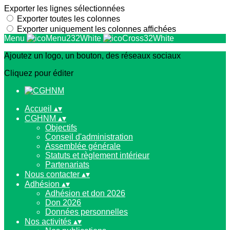
Exporter les lignes sélectionnées
Exporter toutes les colonnes
Exporter uniquement les colonnes affichées
Menu
Ajoutez un logo, un bouton, des réseaux sociaux
Cliquez pour éditer
Accueil
▴
▾
CGHNM
▴
▾
Objectifs
Conseil d'administration
Assemblée générale
Statuts et règlement intérieur
Partenariats
Nous contacter
▴
▾
Adhésion
▴
▾
Adhésion et don 2026
Don 2026
Données personnelles
Nos activités
▴
▾