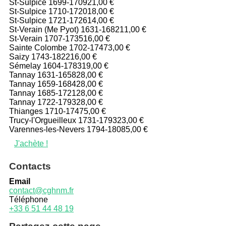
St-Sulpice 1699-1709
21,00 €
St-Sulpice 1710-1720
18,00 €
St-Sulpice 1721-1726
14,00 €
St-Verain (Me Pyot) 1631-1682
11,00 €
St-Verain 1707-1735
16,00 €
Sainte Colombe 1702-1747
3,00 €
Saizy 1743-1822
16,00 €
Sémelay 1604-1783
19,00 €
Tannay 1631-1658
28,00 €
Tannay 1659-1684
28,00 €
Tannay 1685-1721
28,00 €
Tannay 1722-1793
28,00 €
Thianges 1710-1747
5,00 €
Trucy-l'Orgueilleux 1731-1793
23,00 €
Varennes-les-Nevers 1794-1808
5,00 €
J'achète !
Contacts
Email
contact@cghnm.fr
Téléphone
+33 6 51 44 48 19