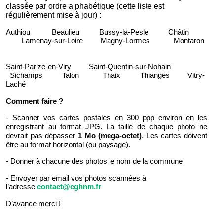
classée par ordre alphabétique (cette liste est
régulièrement mise à jour) :
Authiou
Beaulieu
Bussy-la-Pesle
Châtin
Lamenay-sur-Loire
Magny-Lormes
Montaron
Saint-Parize-en-Viry
S
aint-Quentin-sur-Nohain
Sichamps
Talon
Thaix Thianges
Vitry-
Laché
Comment faire ?
- Scanner vos cartes postales en 300 ppp environ en les
enregistrant au format JPG.
La taille de chaque photo ne
devrait pas dépasser
1 Mo (mega-octet)
. Les cartes doivent
être au format horizontal (ou paysage).
- Donner à chacune des photos le nom de la commune
- Envoyer par email vos photos scannées à
l’adresse
contact@cghnm.fr
D’avance merci !