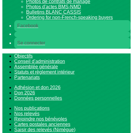
Photos de contrats de mariage
Photos d'actes BMS-NMD
Bulletins BLANC CASSIS
Ordering for non-French-speaking buyers
Facebook
Se connecter
Objectifs
Conseil d'administration
Assemblée générale
Statuts et règlement intérieur
Partenariats
Adhésion et don 2026
Don 2026
Données personnelles
Nos publications
Nos relevés
Rejoindre nos bénévoles
Cartes postales anciennes
Saisir des relevés (Nimègue)