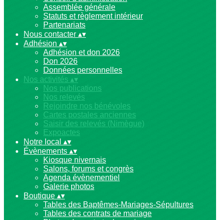
Assemblée générale
Statuts et règlement intérieur
Partenariats
Nous contacter
▴
▾
Adhésion
▴
▾
Adhésion et don 2026
Don 2026
Données personnelles
Nos activités
▴
▾
Nos publications
Nos relevés
Rejoindre nos bénévoles
Cartes postales anciennes
Saisir des relevés (Nimègue)
Expoactes
Notre local
▴
▾
Évènements
▴
▾
Kiosque nivernais
Salons, forums et congrès
Agenda évènementiel
Galerie photos
Boutique
▴
▾
Tables des Baptêmes-Mariages-Sépultures
Tables des contrats de mariage