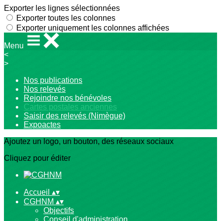
Exporter les lignes sélectionnées
Exporter toutes les colonnes
Exporter uniquement les colonnes affichées
Menu
<
>
Nos publications
Nos relevés
Rejoindre nos bénévoles
Cartes postales anciennes
Saisir des relevés (Nimègue)
Expoactes
Ajoutez un logo, un bouton, des réseaux sociaux
Cliquez pour éditer
Accueil
▴
▾
CGHNM
▴
▾
Objectifs
Conseil d'administration