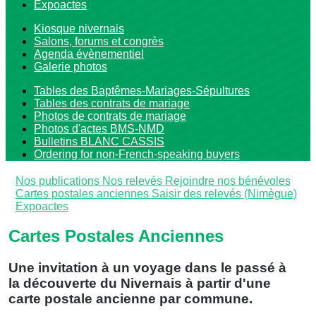
Expoactes
Kiosque nivernais
Salons, forums et congrès
Agenda évènementiel
Galerie photos
Tables des Baptêmes-Mariages-Sépultures
Tables des contrats de mariage
Photos de contrats de mariage
Photos d'actes BMS-NMD
Bulletins BLANC CASSIS
Ordering for non-French-speaking buyers
Nos publications
Nos relevés
Rejoindre nos bénévoles
Cartes postales anciennes
Saisir des relevés (Nimègue)
Expoactes
Cartes Postales Anciennes
Une invitation à un voyage dans le passé à
la découverte du Nivernais à partir d'une
carte postale ancienne par commune.