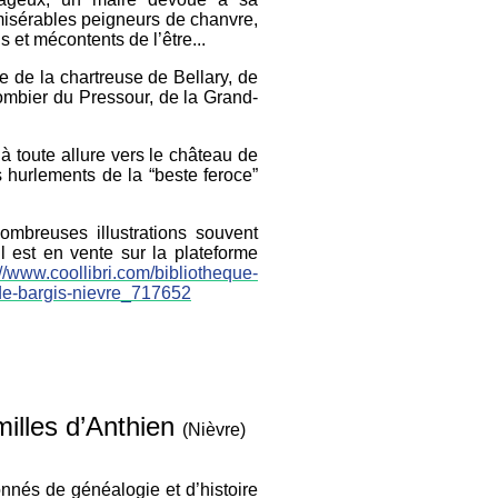
misérables peigneurs de chanvre,
s et mécontents de l’être...
 de la chartreuse de Bellary, de
ombier du Pressour, de la Grand-
 à toute allure vers le château de
es hurlements de la “beste feroce”
mbreuses illustrations souvent
 Il est en vente sur la plateforme
://www.coollibri.com/bibliotheque-
-de-bargis-nievre_717652
milles d’Anthien
(Nièvre)
nnés de généalogie et d’histoire