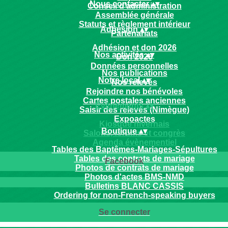
Nous contacter
▴
▾
Conseil d'administration
Assemblée générale
Statuts et règlement intérieur
Adhésion
▴
▾
Partenariats
Adhésion et don 2026
Nos activités
▴
▾
Don 2026
Données personnelles
Nos publications
Notre local
▴
▾
Nos relevés
Rejoindre nos bénévoles
Cartes postales anciennes
Évènements
▴
▾
Saisir des relevés (Nimègue)
Expoactes
Kiosque nivernais
Boutique
▴
▾
Salons, forums et congrès
Agenda évènementiel
Tables des Baptêmes-Mariages-Sépultures
Galerie photos
Tables des contrats de mariage
Facebook
Photos de contrats de mariage
Photos d'actes BMS-NMD
Bulletins BLANC CASSIS
Ordering for non-French-speaking buyers
Se connecter