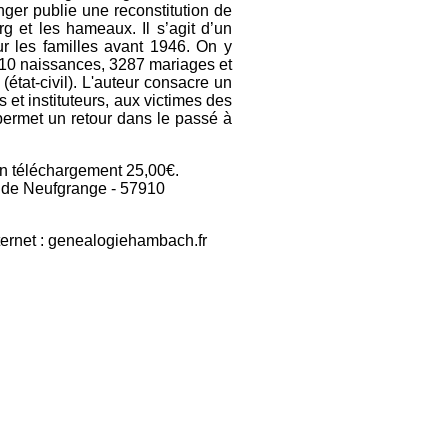
nger publie une reconstitution de
g et les hameaux. Il s’agit d’un
 les familles avant 1946. On y
410 naissances, 3287 mariages et
état-civil). L'auteur consacre un
 et instituteurs, aux victimes des
permet un retour dans le passé à
ion téléchargement 25,00€.
 de Neufgrange - 57910
nternet : genealogiehambach.fr