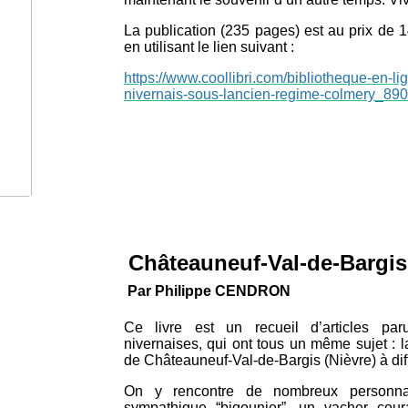
La publication (235 pages) est au prix de
en utilisant le lien suivant :
https://www.coollibri.com/bibliotheque-en-li
nivernais-sous-lancien-regime-colmery_89
Châteauneuf-Val-de-Bargi
Par Philippe CENDRON
Ce livre est un recueil d’articles par
nivernaises, qui ont tous un même sujet : l
de Châteauneuf-Val-de-Bargis (Nièvre) à di
On y rencontre de nombreux personna
sympathique “bigounier”, un vacher co