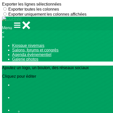
Exporter les lignes sélectionnées
Exporter toutes les colonnes
Exporter uniquement les colonnes affichées
Menu
<
>
Kiosque nivernais
Salons, forums et congrès
Agenda évènementiel
Galerie photos
Ajoutez un logo, un bouton, des réseaux sociaux
Cliquez pour éditer