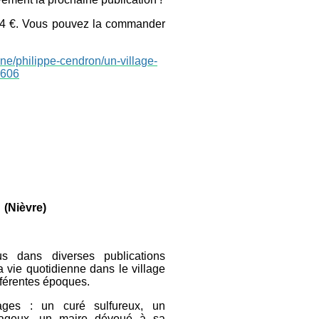
 14 €. Vous pouvez la commander
gne/philippe-cendron/un-village-
0606
s
(Nièvre)
us dans diverses publications
a vie quotidienne dans le village
fférentes époques.
ges : un curé sulfureux, un
urageux, un maire dévoué à sa