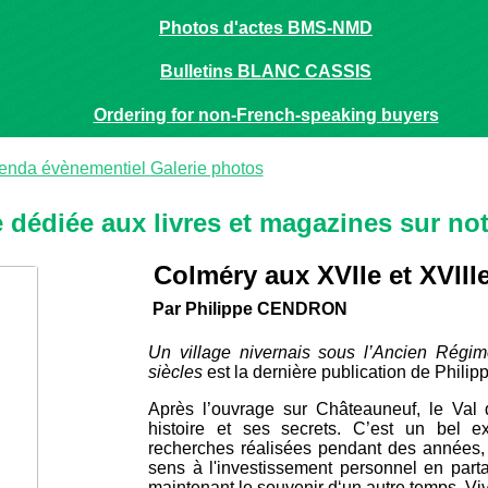
Photos d'actes BMS-NMD
Bulletins BLANC CASSIS
Ordering for non-French-speaking buyers
enda évènementiel
Galerie photos
 dédiée aux livres et magazines sur no
Colméry aux XVIIe et XVIIIe
Par Philippe CENDRON
Un village nivernais sous l’Ancien Régim
siècles
est la dernière publication de Phi
Après l’ouvrage sur Châteauneuf, le Val 
histoire et ses secrets. C’est un bel
recherches réalisées pendant des années,
sens à l'investissement personnel en par
maintenant le souvenir d‘un autre temps. Vi