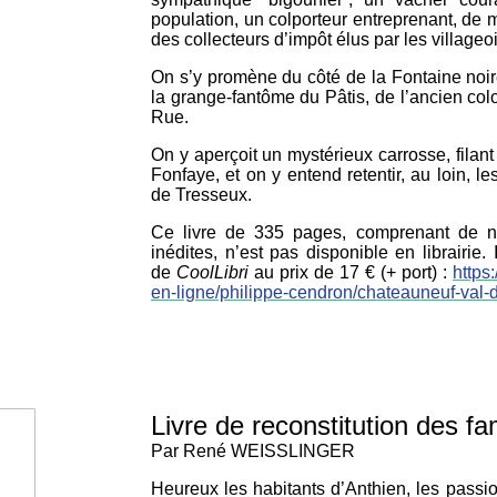
population, un colporteur entreprenant, de 
des collecteurs d’impôt élus par les villageoi
On s’y promène du côté de la Fontaine noire
la grange-fantôme du Pâtis, de l’ancien col
Rue.
On y aperçoit un mystérieux carrosse, filant
Fonfaye, et on y entend retentir, au loin, l
de Tresseux.
Ce livre de 335 pages, comprenant de no
inédites, n’est pas disponible en librairie.
de
CoolLibri
au prix de 17 € (+ port) :
https
en-ligne/philippe-cendron/chateauneuf-val
Livre de reconstitution des fa
Par René WEISSLINGER
Heureux les habitants d’Anthien, les passio