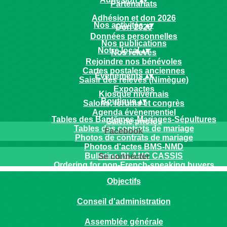
Partenariats
Adhésion et don 2026
Nos activités
▴
▾
Don 2026
Données personnelles
Nos publications
Notre local
▴
▾
Nos relevés
Rejoindre nos bénévoles
Cartes postales anciennes
Évènements
▴
▾
Saisir des relevés (Nimègue)
Expoactes
Kiosque nivernais
Boutique
▴
▾
Salons, forums et congrès
Agenda évènementiel
Tables des Baptêmes-Mariages-Sépultures
Galerie photos
Tables des contrats de mariage
Facebook
Photos de contrats de mariage
Photos d'actes BMS-NMD
Bulletins BLANC CASSIS
Se connecter
Ordering for non-French-speaking buyers
Objectifs
Conseil d'administration
Assemblée générale