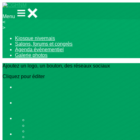
Menu
<
>
Kiosque nivernais
Salons, forums et congrès
Agenda évènementiel
Galerie photos
Ajoutez un logo, un bouton, des réseaux sociaux
Cliquez pour éditer